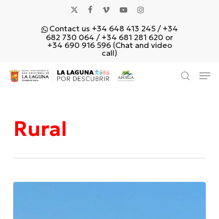
Skip
x-
facebook
vimeo
youtube
instagram
to
Contact us +34 648 413 245 / +34
main
twitter
682 730 064 / +34 681 281 620 or
content
+34 690 916 596 (Chat and video
call)
Men
search
Rural
Tejina