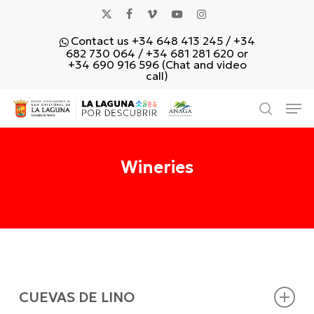
Skip
x-
facebook
vimeo
youtube
instagram
to
Contact us +34 648 413 245 / +34
main
twitter
682 730 064 / +34 681 281 620 or
content
+34 690 916 596 (Chat and video
call)
Men
search
Wineries
CUEVAS DE LINO