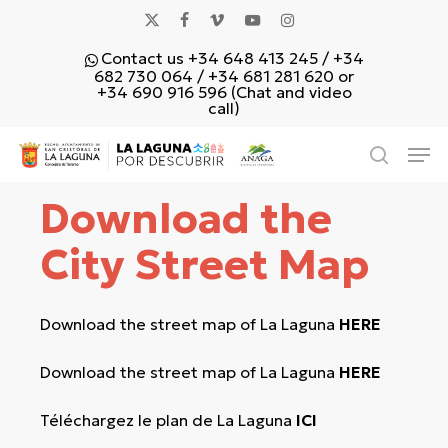
Skip
x-
facebook
vimeo
youtube
instagram
to
Contact us +34 648 413 245 / +34
main
twitter
682 730 064 / +34 681 281 620 or
content
+34 690 916 596 (Chat and video
call)
Men
search
Download the
City Street Map
Download the street map of La Laguna
HERE
Download the street map of La Laguna
HERE
Téléchargez le plan de La Laguna
ICI