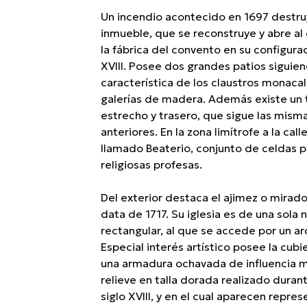
Presione enter para buscar o ESC para cerr
Un incendio acontecido en 1697 destru
inmueble, que se reconstruye y abre al 
la fábrica del convento en su configurac
XVIII. Posee dos grandes patios siguien
característica de los claustros monaca
galerías de madera. Además existe un t
estrecho y trasero, que sigue las misma
anteriores. En la zona limítrofe a la cal
llamado Beaterio, conjunto de celdas pr
religiosas profesas.
Del exterior destaca el ajimez o mirad
data de 1717. Su iglesia es de una sola 
rectangular, al que se accede por un a
Especial interés artístico posee la cubie
una armadura ochavada de influencia mu
relieve en talla dorada realizado duran
siglo XVIII, y en el cual aparecen repre