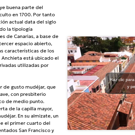
ar
ye buena parte del
culto en 1700. Por tanto
ión actual data del siglo
do la tipología
les de Canarias, a base de
ercer espacio abierto,
s características de los
le Anchieta está ubicado el
ivadas utilizadas por
Haz clic para
or de gusto mudéjar, que
y pe
nave, con presbiterio
rco de medio punto.
rta de la capilla mayor,
déjar. En su almizate, un
te el primer cuarto del
sentados San Francisco y