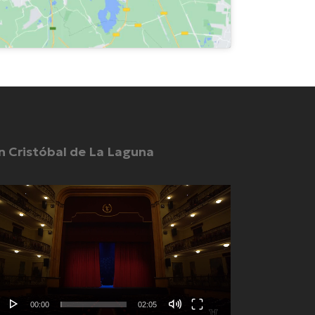
n Cristóbal de La Laguna
productor
eo
00:00
02:05