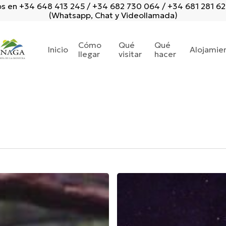
s en +34 648 413 245 / +34 682 730 064 / +34 681 281 6
(Whatsapp, Chat y Videollamada)
Cómo
Qué
Qué
Inicio
Alojamie
llegar
visitar
hacer
Mitos
y
Estrellas