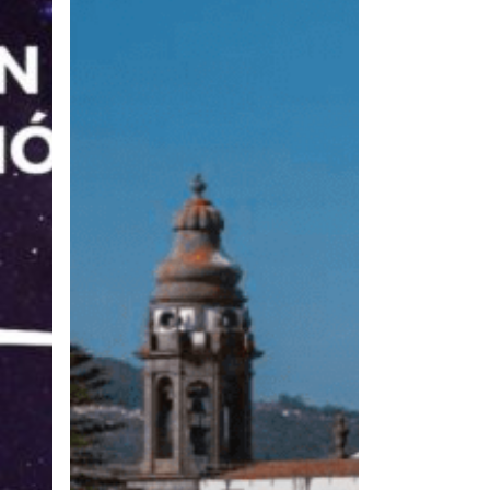
de
La
Laguna
Patrimonio
Humanidad