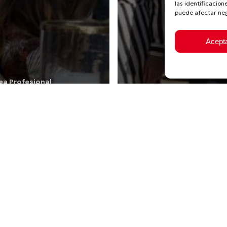
las identificacion
puede afectar neg
Acept
ea Profesional
lturales
Noticias
aría José Roca
alora la imagen
e destino
Culturales
Noticias
eguro ofrecida
La Laguna part
or La Laguna
en la primera
n la visita de la
Asamblea Gene
elegación de la
Ciudades Patr