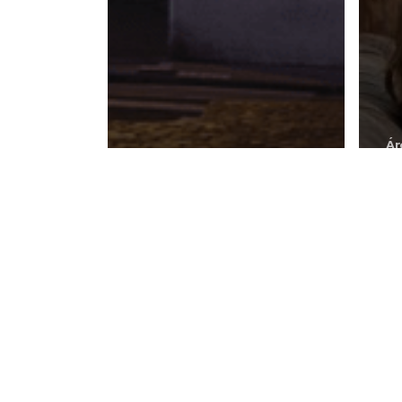
Ár
Cu
M
v
d
Culturales
Noticias
21o Aniversario
s
San Cristóbal de
p
La Laguna
e
Patrimonio
d