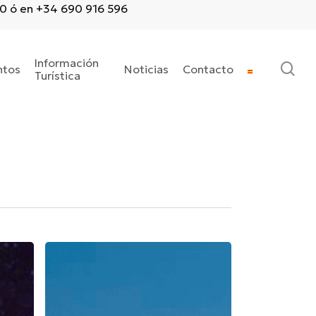
20 ó en +34 690 916 596
Información
se
ntos
Noticias
Contacto
Turística
23o
Aniversario
San
Cristóbal