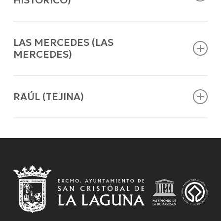
HISTÓRICO)
LAS MERCEDES (LAS
MERCEDES)
RAÚL (TEJINA)
Molino de gofio La Molineta
C/Núñez de la Peña Nº 61- 38202
922 25 71 55
WEB
Facebook
/
Instagram