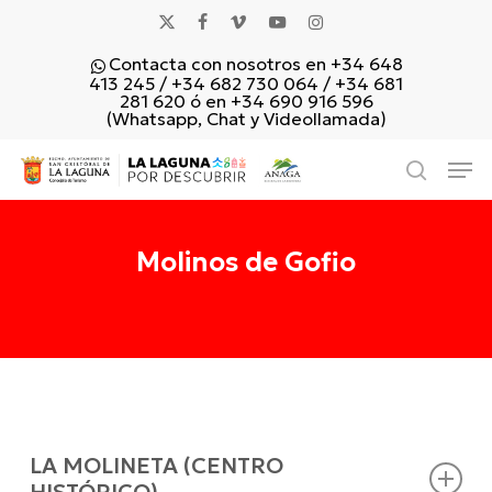
Skip
x-
facebook
vimeo
youtube
instagram
to
Contacta con nosotros en +34 648
main
twitter
413 245 / +34 682 730 064 / +34 681
content
281 620 ó en +34 690 916 596
(Whatsapp, Chat y Videollamada)
Men
search
Molinos de Gofio
LA MOLINETA (CENTRO